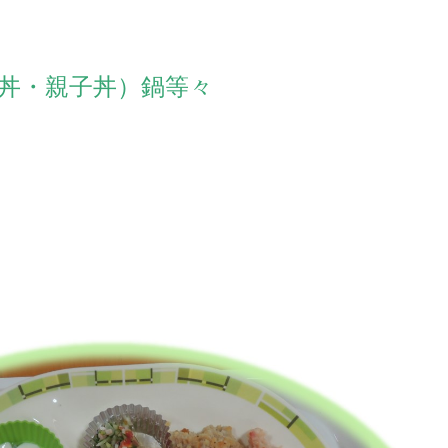
丼・親子丼）鍋等々